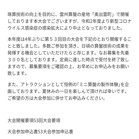
珠算技術の向上を目的に、雲州算盤の産地「奥出雲町」で開催
しております本大会でございますが、令和2年度より新型コロナ
ウイルス感染症の感染拡大により中止となっておりました。
本年度は4年ぶりに第５３回目の大会を下記のとおり開催するこ
とと致しました。多数ご参加を頂き、日頃の算盤技術の成果を
発揮する機会としていただけたらと存じます。なお募集を先着
３００名としております。定員に達した時点で受付を終了致し
ますので、募集要項をご確認の上、お早めにお申込みをお願い
致します。
また、アトラクションとして恒例の｢ミニ算盤の製作体験｣を企
画しております。夏休みの一日を楽しんで頂ければ幸いです。
ご希望の方は大会参加に併せてお申込みください。
大会開催要項
53回大会要項
大会参加申込書
53大会参加申込書